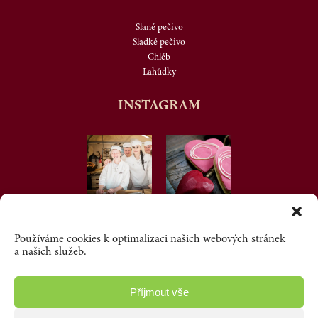
Slané pečivo
Sladké pečivo
Chléb
Lahůdky
INSTAGRAM
Používáme cookies k optimalizaci našich webových stránek
a našich služeb.
Příjmout vše
FACEBOOK
INSTAGRAM